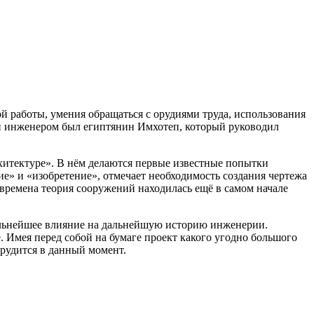
й работы, умения обращаться с орудиями труда, использования
и инженером был египтянин Имхотеп, который руководил
хитектуре». В нём делаются первые известные попытки
е» и «изобретение», отмечает необходимость создания чертежа
времена теория сооружений находилась ещё в самом начале
ильнейшее влияние на дальнейшую историю инженерии.
. Имея перед собой на бумаге проект какого угодно большого
трудится в данный момент.