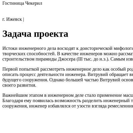
Гостиница Чекерил
г. Ижевск
|
Задача проекта
Истоки инженерного дела восходят к доисторической мифологич
творческих способностей. В качестве инженеров можно рассм
строительством пирамиды Джосера (III тыс. до н.э.). Самым 
Первой попыткой рассмотреть инженерное дело как особый род
описать процесс деятельности инженера. Витрувий обращает в
будущего сооружения. Однако большей частью Витрувий основы
своего развития.
Важнейшим этапом в инженерном деле стало применение масшт
Благодаря ему появилась возможность разделить инженерный тр
сооружения, инженер избавлялся от узости взгляда ремесленник