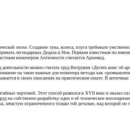
еской эпохе. Создание лука, колеса, плуга требовало умственно
атривать легендарных Дедала и Ноя. Первым известным по имен
известным инженером Античности считается Архимед
.
 деятельности можно считать труд Витрувия «Десять книг об ар
нимание на такие важные для инженера методы как «размышлени
вается в своих описаниях на практическом опыте. В античные 
абных чертежей. Этот способ развился в XVII веке и оказал с
уд на собственно разработку идеи и её техническое воплощение
а, зачастую ограниченного только той деталью, над которой он 