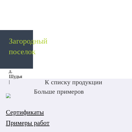
Загородный
поселок
д.
Шудья
К списку продукции
|
Больше примеров
Сертификаты
Примеры работ