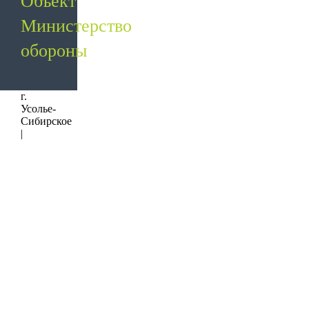
Объект
Министерство
обороны
г.
Усолье-
Сибирское
|