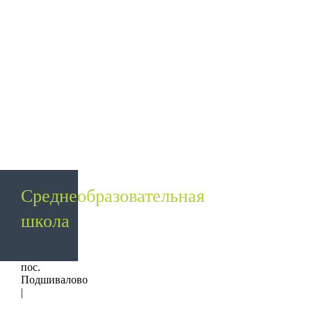
Среднеобразовательная
школа
пос.
Подшивалово
|