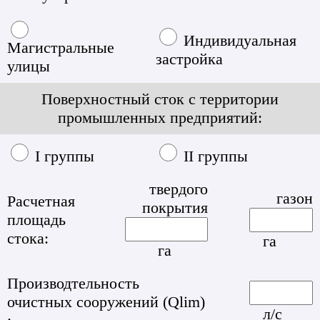
Индивидуальная
Магистральные
застройка
улицы
Поверхностный сток с территории
промышленных предприятий:
I группы
II группы
твердого
газон
Расчетная
покрытия
площадь
стока:
га
га
Производтельность
очистных сооружений
(Qlim)
л/с