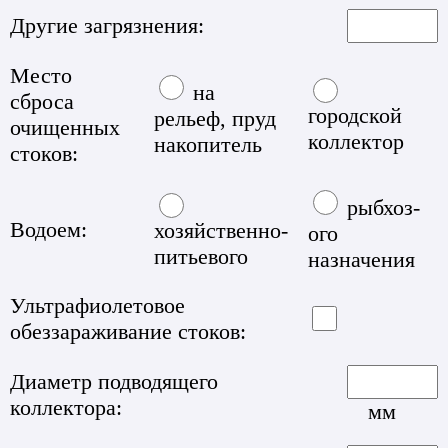
Другие загрязнения:
Место
на
сброса
городской
рельеф, пруд
очищенных
коллектор
накопитель
стоков:
рыбхоз-
Водоем:
хозяйственно-
ого
питьевого
назначения
Ультрафиолетовое
обеззараживание стоков:
Диаметр подводящего
коллектора:
мм